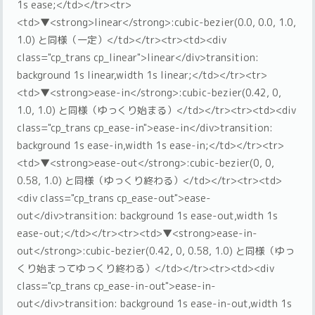
1s ease;</td></tr><tr>
<td>▼<strong>linear</strong>:cubic-bezier(0.0, 0.0, 1.0,
1.0) と同様（一定）</td></tr><tr><td><div
class="cp_trans cp_linear">linear</div>transition:
background 1s linear,width 1s linear;</td></tr><tr>
<td>▼<strong>ease-in</strong>:cubic-bezier(0.42, 0,
1.0, 1.0) と同様（ゆっくり始まる）</td></tr><tr><td><div
class="cp_trans cp_ease-in">ease-in</div>transition:
background 1s ease-in,width 1s ease-in;</td></tr><tr>
<td>▼<strong>ease-out</strong>:cubic-bezier(0, 0,
0.58, 1.0) と同様（ゆっくり終わる）</td></tr><tr><td>
<div class="cp_trans cp_ease-out">ease-
out</div>transition: background 1s ease-out,width 1s
ease-out;</td></tr><tr><td>▼<strong>ease-in-
out</strong>:cubic-bezier(0.42, 0, 0.58, 1.0) と同様（ゆっ
くり始まってゆっくり終わる）</td></tr><tr><td><div
class="cp_trans cp_ease-in-out">ease-in-
out</div>transition: background 1s ease-in-out,width 1s