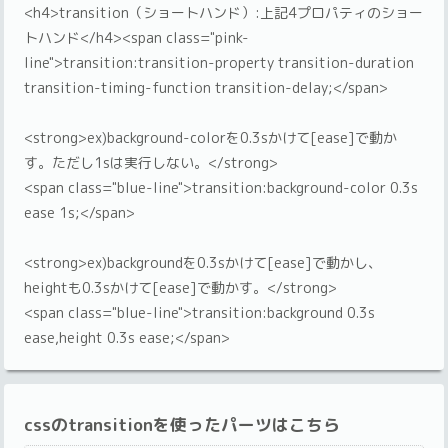
<h4>transition（ショートハンド）:上記4プロパティのショー
トハンド</h4><span class="pink-
line">transition:transition-property transition-duration
transition-timing-function transition-delay;</span>
<strong>ex)background-colorを0.3sかけて[ease]で動か
す。ただし1sは実行しない。</strong>
<span class="blue-line">transition:background-color 0.3s
ease 1s;</span>
<strong>ex)backgroundを0.3sかけて[ease]で動かし、
heightも0.3sかけて[ease]で動かす。</strong>
<span class="blue-line">transition:background 0.3s
ease,height 0.3s ease;</span>
cssのtransitionを使ったパーツはこちら