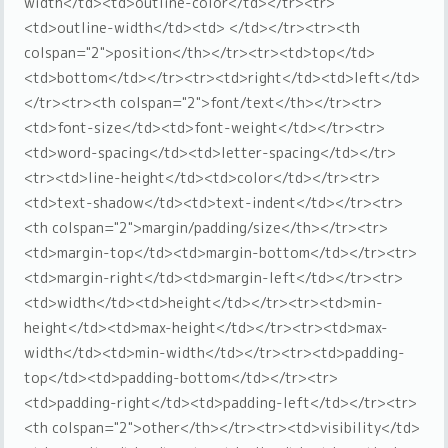
width</td><td>outline-color</td></tr><tr>
<td>outline-width</td><td> </td></tr><tr><th
colspan="2">position</th></tr><tr><td>top</td>
<td>bottom</td></tr><tr><td>right</td><td>left</td>
</tr><tr><th colspan="2">font/text</th></tr><tr>
<td>font-size</td><td>font-weight</td></tr><tr>
<td>word-spacing</td><td>letter-spacing</td></tr>
<tr><td>line-height</td><td>color</td></tr><tr>
<td>text-shadow</td><td>text-indent</td></tr><tr>
<th colspan="2">margin/padding/size</th></tr><tr>
<td>margin-top</td><td>margin-bottom</td></tr><tr>
<td>margin-right</td><td>margin-left</td></tr><tr>
<td>width</td><td>height</td></tr><tr><td>min-
height</td><td>max-height</td></tr><tr><td>max-
width</td><td>min-width</td></tr><tr><td>padding-
top</td><td>padding-bottom</td></tr><tr>
<td>padding-right</td><td>padding-left</td></tr><tr>
<th colspan="2">other</th></tr><tr><td>visibility</td>