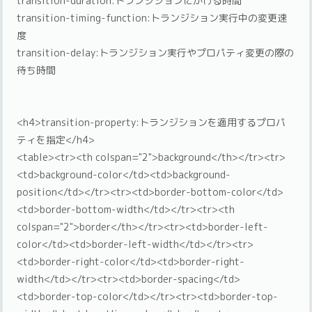
transition-duration:トランジションにかける時間
transition-timing-function:トランジション実行中の変更速
度
transition-delay:トランジション実行やプロパティ変更の際の
待ち時間
<h4>transition-property:トランジションを適用するプロパ
ティを指定</h4>
<table><tr><th colspan="2">background</th></tr><tr>
<td>background-color</td><td>background-
position</td></tr><tr><td>border-bottom-color</td>
<td>border-bottom-width</td></tr><tr><th
colspan="2">border</th></tr><tr><td>border-left-
color</td><td>border-left-width</td></tr><tr>
<td>border-right-color</td><td>border-right-
width</td></tr><tr><td>border-spacing</td>
<td>border-top-color</td></tr><tr><td>border-top-