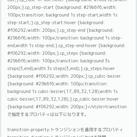
200px;}.cp_step-start {background: #29b6f6;width:
100px;transition: background 1s step-start,width 1s
step-start;}.cp_step-start:hover {background:
#f06292;width: 200px;}.cp_step-end {background:
#29b6f6;width: 100px;transition: background 1s step-
end,width 1s step-end;}.cp_step-end:hover {background:
#f06292;width: 200px;}.cp_steps {background:
#29b6f6;width: 100px;transition: background 3s
steps(3,end),width 3s steps(3,end);}.cp_steps:hover
{background: #f06292;width: 200px;}.cp_cubic-bezier
{background: #29b6f6;width: 100px;transition:
background 1s cubic-bezier(.17,.89,.32,1.28),width 1s
cubic-bezier(.17,.89,.32,1.28);}.cp_cubic-bezier:hover
{background: #f06292;width: 200px;}</style>transition
で指定するプロパティは以下になります。
transition-property:トランジションを適用するプロパティ