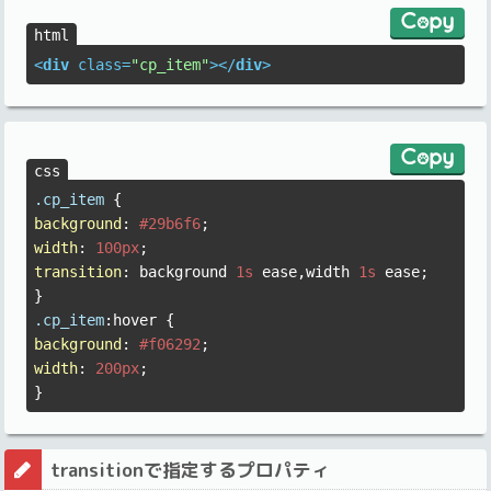
<
div
class
=
"cp_item"
>
</
div
>
.cp_item
background
: 
#29b6f6
width
: 
100px
transition
: background 
1s
 ease,width 
1s
 ease;

.cp_item
:hover
background
: 
#f06292
width
: 
200px
;

}
transitionで指定するプロパティ