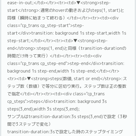
ease-in-out;</td></tr><tr><td>▼<strong>step-
start</strong>:通常のhoverの動きおよびsteps(1, start)と
同様（瞬時に始まって終わる）</td></tr><tr><td><div
class="cp_trans cp_step-start">step-
start</div>transition: background 1s step-start,width 1s
step-start;</td></tr><tr><td>▼<strong>step-
end</strong>:steps(1, end)と同様（transition-durationの
時間だけ待って実行）</td></tr><tr><td><div
class="cp_trans cp_step-end">step-end</div>transition:
background 1s step-end,width 1s step-end;</td></tr>
<tr><td>▼<strong>steps(数値, start or end)</strong>:ス
テップ数（数値）で等分に区切り実行。ステップ数は正の整数
で指定</td></tr><tr><td><div class="cp_trans
cp_steps">steps</div>transition: background 3s
steps(3,end),width 3s steps(3,end);
サンプルはtransition-duration:3s steps(3,end)で設定（3秒
間で3ステップで変化）
transition-duration:3sで設定した時のステップタイミング